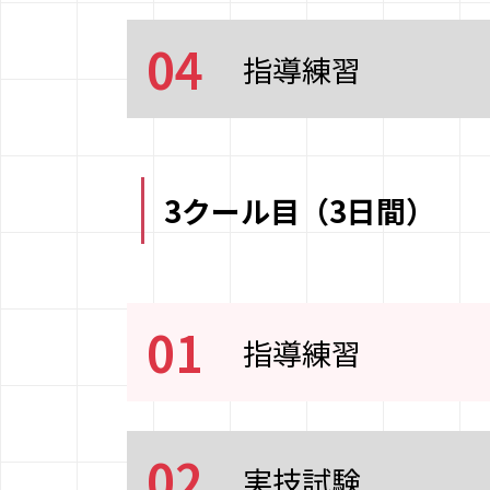
04
指導練習
3クール目（3日間）
01
指導練習
02
実技試験