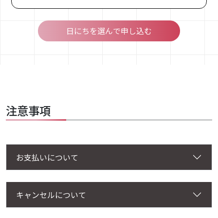
メンバーズマガジン
日にちを選んで申し込む
アクセス
お問い合わせ
資料請求
注意事項
施設を探す
一般社団法人
お支払いについて
日本コンディショニング協会
〒154-0004
東京都世田谷区
キャンセルについて
太子堂4-4-1 来るビル4F/5F